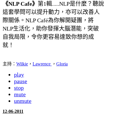
《NLP Cafe》
第1輯.....NLP是什麼？聽說
這套學問可以提升動力，亦可以改善人
際關係。NLP Café為你解開疑團，將
NLP生活化，助你發揮大腦潛能，突破
自我局限，令你更容易達致你想的成
就！
主持：
Wilkie
，
Lawrence
，
Gloria
play
pause
stop
mute
unmute
12-06-2011