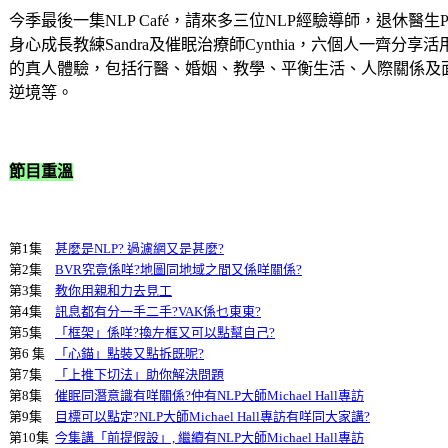
今季最後一集NLP Café，請來多三位NLP經驗導師，退休醫生Pa
身心成長教練Sandra及催眠治療師Cynthia，六個人一齊分享活用
的真人體驗，包括行醫、婚姻、教學、平衡生活、人際關係及
逆境等。
節目重溫
第1集
甚麼是NLP? 過濾網又是甚麼?
第2集
BVR究竟係咩?地圖同地域之間又係咩關係?
第3集
教你用親和力去見工
第4集
訊息都有分一手二手?VAK係乜東東?
第5集
「框架」係咩?換左框又可以點幫自己?
第6 集
「心錨」點裝又點拆既呢?
第7集
「上推下切法」助你解決問題
第8集
催眠同潛意識有咩關係?仲有NLP大師Michael Hall專訪
第9集
目標可以點定?NLP大師Michael Hall專訪有咩同大家講?
第10集
今集講「前提假設」, 繼續有NLP大師Michael Hall專訪