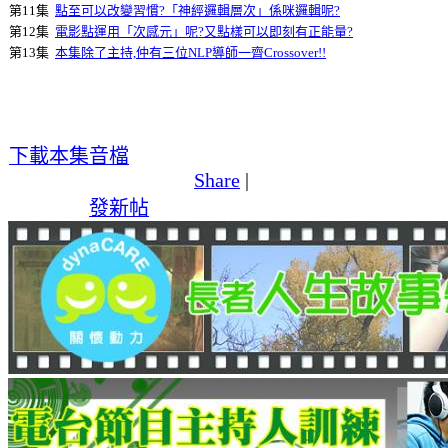
第11集
點至可以改變習慣?「神經邏輯層次」係咪邏輯呢?
第12集
電影點運用「次感元」呢?又點樣可以即刻有正能量?
第13集
本集除了主持,仲有三位NLP導師一齊Crossover!!
下載本集音檔
Share
|
發新帖