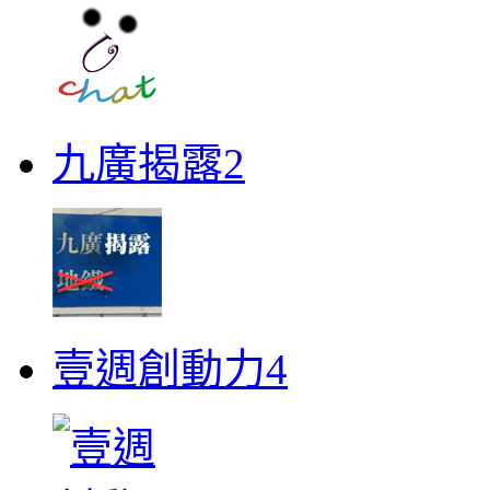
九廣揭露2
壹週創動力4