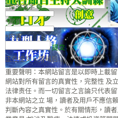
*
你的名字
*
郵件
*
内容
提交
正在提交，請稍后...
重要聲明：本網站留言是以即時上載留
網站對所有留言的真實性，完整性 及
法律责任。而一切留言之言論只代表留
非本網站之立 場，讀者及用戶不應信
判斷內容之真實性。於有關情形，讀者