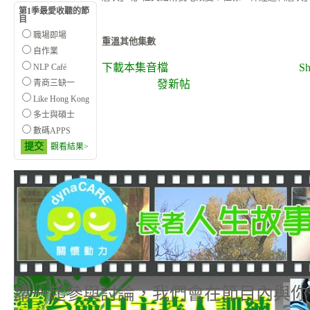
第1季最愛收聽的節
目
職場即場
重溫其他集數
自作業
下載本集音檔
Sh
NLP Café
青商三缺一
發新帖
Like Hong Kong
多士與碩士
數碼APPS
提交
觀看結果>
請一起參與討論，我們會在節目內與你