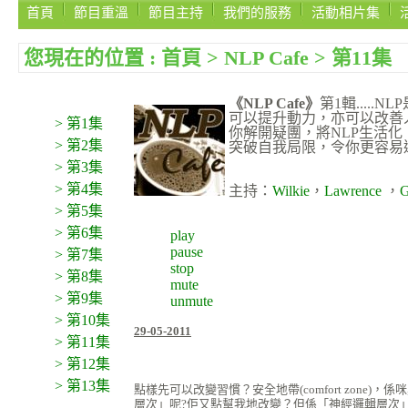
首頁
節目重溫
節目主持
我們的服務
活動相片集
您現在的位置 :
首頁
>
NLP Cafe
>
第11集
《NLP Cafe》
第1輯.....
可以提升動力，亦可以改善人際
> 第1集
你解開疑團，將NLP生活
> 第2集
突破自我局限，令你更容易
> 第3集
> 第4集
主持：
Wilkie
，
Lawrence
，
G
> 第5集
> 第6集
play
pause
> 第7集
stop
> 第8集
mute
> 第9集
unmute
> 第10集
29-05-2011
> 第11集
> 第12集
> 第13集
點樣先可以改變習慣？安全地帶(comfort zone)
層次」呢?佢又點幫我地改變？但係「神經邏輯層次