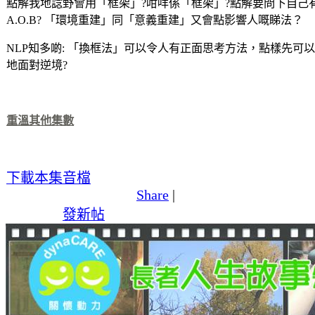
點解我地諗野會用「框架」?咁咩係「框架」?點解要問下自己
A.O.B? 「環境重建」同「意義重建」又會點影響人嘅睇法？
NLP知多啲: 「換框法」可以令人有正面思考方法，點樣先可
地面對逆境?
重溫其他集數
下載本集音檔
Share
|
發新帖