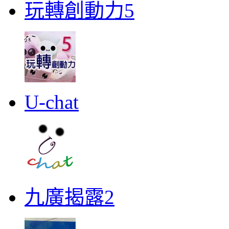
玩轉創動力5
U-chat
九廣揭露2